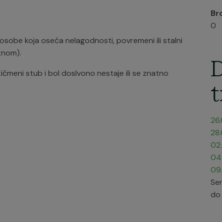
Br
0
osobe koja oseća nelagodnosti, povremeni ili stalni
tnom).
D
čmeni stub i bol doslvono nestaje ili se znatno
t
26
28
02
04
09
Ser
do 