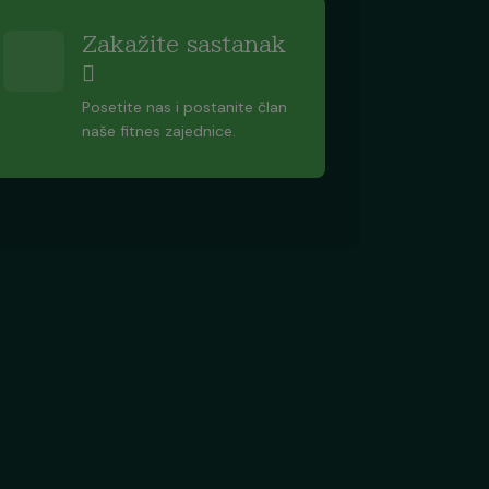
Zakažite sastanak
Posetite nas i postanite član
naše fitnes zajednice.