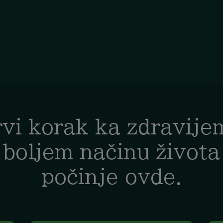
rvi korak ka zdravijem
boljem načinu života
počinje ovde.