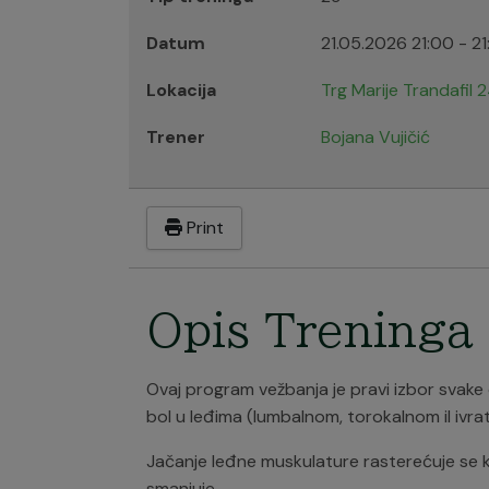
Datum
21.05.2026
21:00
-
21
Lokacija
Trg Marije Trandafil 
Trener
Bojana Vujičić
Print
Opis Treninga
Ovaj program vežbanja je pravi izbor svake 
bol u leđima (lumbalnom, torokalnom il ivra
Jačanje leđne muskulature rasterećuje se ki
smanjuje.