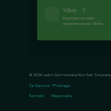
Viber
Popričajte sa našim
ekspertima preko Vibera
© 2026 Lady's Gym teretana Novi Sad. Sva prava
Za članove
Pretraga
Kontakt
Mapa sajta