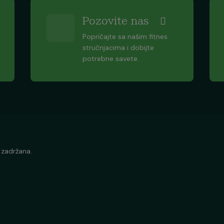
Pozovite nas
Popričajte sa našim fitnes
stručnjacima i dobijte
potrebne savete.
 zadržana.