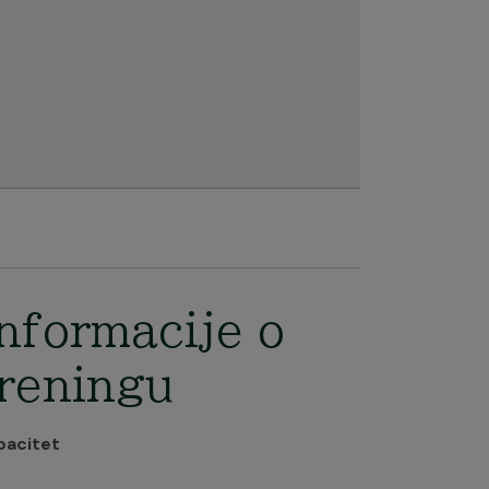
nformacije o
reningu
pacitet