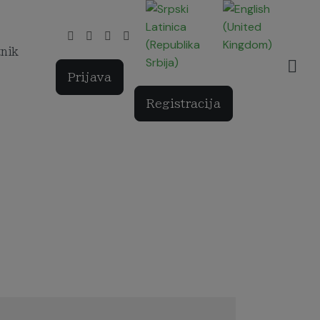
Izaberite vaš jezik
tnik
Prijava
Registracija