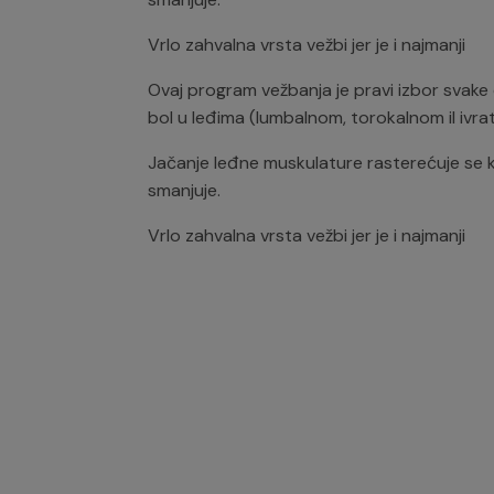
Vrlo zahvalna vrsta vežbi jer je i najmanji
Ovaj program vežbanja je pravi izbor svake 
bol u leđima (lumbalnom, torokalnom il ivra
Jačanje leđne muskulature rasterećuje se ki
smanjuje.
Vrlo zahvalna vrsta vežbi jer je i najmanji