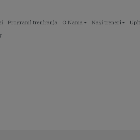
zi
Programi treniranja
O Nama
Naši treneri
Upi
g