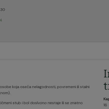
:30
24
I
t
osobe koja oseća nelagodnosti, povremeni ili stalni
tnom).
Ka
čmeni stub i bol doslvono nestaje ili se znatno
16