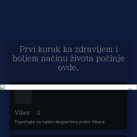
Prvi korak ka zdravijem i
boljem načinu života počinje
ovde.
×
Viber
Popričajte sa našim ekspertima preko Vibera