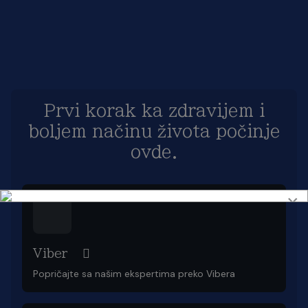
Prvi korak ka zdravijem i
boljem načinu života počinje
ovde.
×
Viber
Popričajte sa našim ekspertima preko Vibera