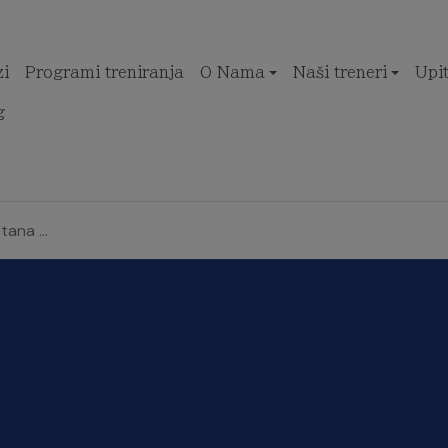
zi
Programi treniranja
O Nama
Naši treneri
Upi
g
ana ...