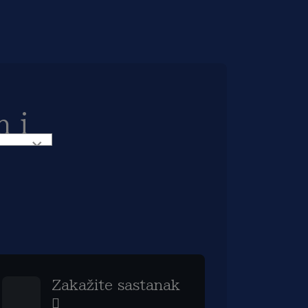
 i
×
Zakažite sastanak