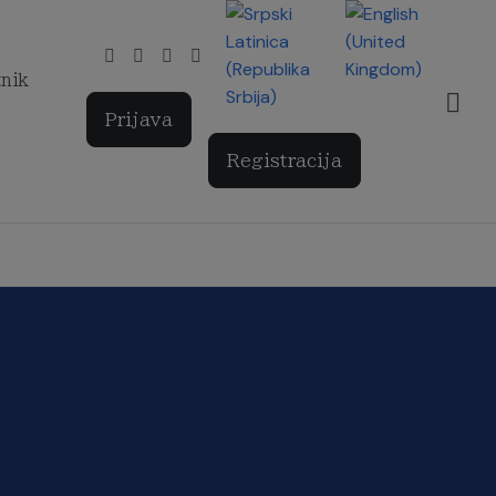
Izaberite vaš jezik
tnik
Prijava
Registracija