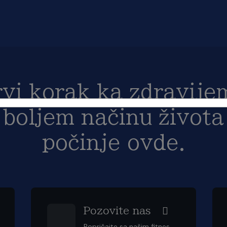
rvi korak ka zdravijem
boljem načinu života
počinje ovde.
Pozovite nas
Popričajte sa našim fitnes