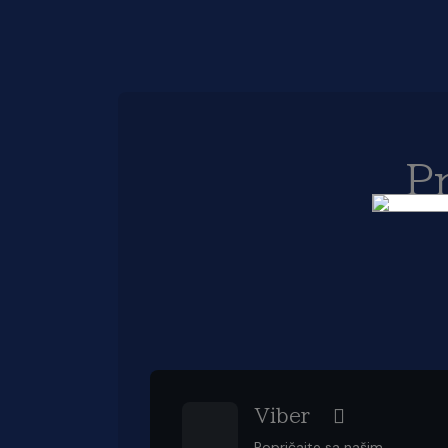
P
Viber
Popričajte sa našim