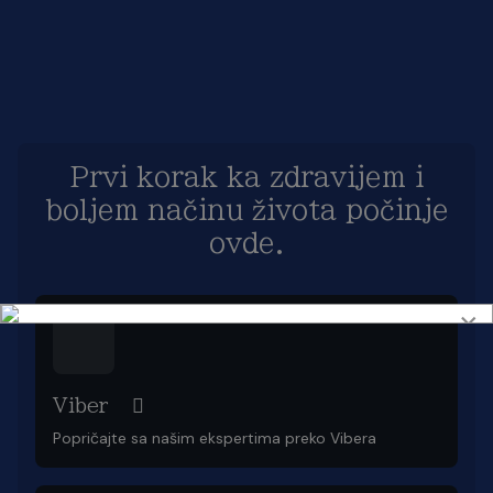
Prvi korak ka zdravijem i
boljem načinu života počinje
ovde.
×
Viber
Popričajte sa našim ekspertima preko Vibera