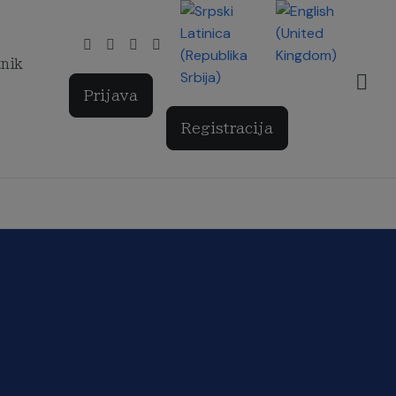
Izaberite vaš jezik
tnik
Prijava
Registracija