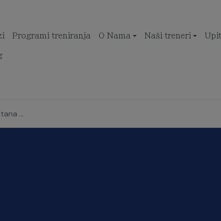
zi
Programi treniranja
O Nama
Naši treneri
Upi
g
ana ...