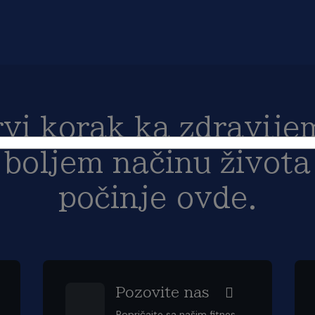
rvi korak ka zdravijem
boljem načinu života
počinje ovde.
Pozovite nas
Popričajte sa našim fitnes