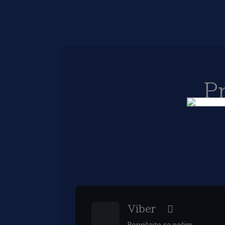
P
Viber
Popričajte sa našim