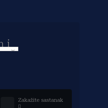
 i
×
Zakažite sastanak