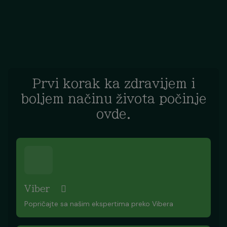
Prvi korak ka zdravijem i
boljem načinu života počinje
ovde.
Viber
Popričajte sa našim ekspertima preko Vibera