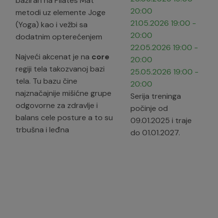
baziran na Pilates Mat
20:00
metodi uz elemente Joge
21.05.2026
19:00
-
(Yoga) kao i vežbi sa
20:00
dodatnim opterećenjem
22.05.2026
19:00
-
Najveći akcenat je na
core
20:00
regiji tela takozvanoj bazi
25.05.2026
19:00
-
tela. Tu bazu čine
20:00
najznačajnije mišićne grupe
Serija treninga
odgovorne za zdravlje i
počinje od
balans cele posture a to su
09.01.2025 i traje
trbušna i leđna
do 01.01.2027.