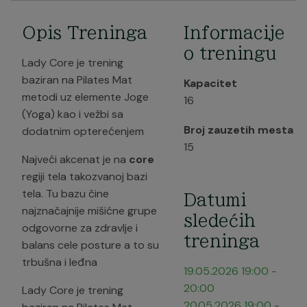
Opis Treninga
Informacije
o treningu
Lady Core je trening
baziran na Pilates Mat
Kapacitet
metodi uz elemente Joge
16
(Yoga) kao i vežbi sa
Broj zauzetih mesta
dodatnim opterećenjem
15
Najveći akcenat je na
core
regiji tela takozvanoj bazi
tela. Tu bazu čine
Datumi
najznačajnije mišićne grupe
sledećih
odgovorne za zdravlje i
treninga
balans cele posture a to su
trbušna i leđna
19.05.2026
19:00
-
20:00
Lady Core je trening
20.05.2026
19:00
-