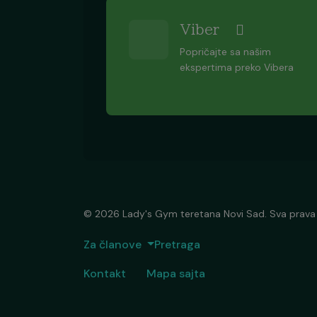
Viber
Popričajte sa našim
ekspertima preko Vibera
© 2026 Lady's Gym teretana Novi Sad. Sva prava
Za članove
Pretraga
Kontakt
Mapa sajta