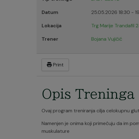
Datum
25.05.2026
18:30
-
1
Lokacija
Trg Marije Trandafil 
Trener
Bojana Vujičić
Print
Opis Treninga
Ovaj program treniranja cilja celokupnu glut
Namenjen je onima koji primećuju da im po
muskulature