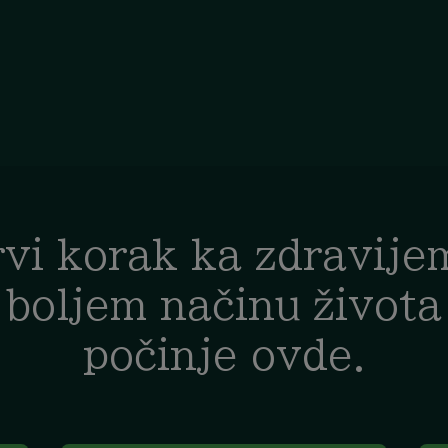
rvi korak ka zdravijem
boljem načinu života
počinje ovde.