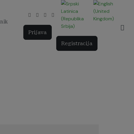
Izaberite vaš jezik
tnik
Prijava
Registracija