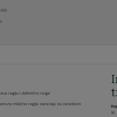
9:00
24
I
t
eus regiju i delimično noge
menute mišićne regije zaostaju za ostatkom
Ka
16