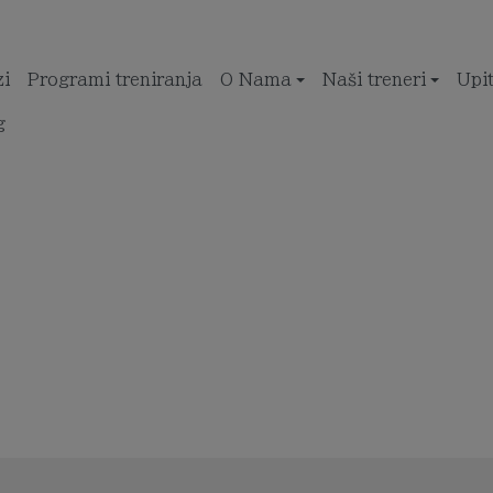
zi
Programi treniranja
O Nama
Naši treneri
Upi
g