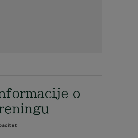
nformacije o
reningu
pacitet