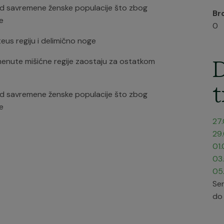
 kod savremene ženske populacije što zbog
Br
e
0
eus regiju i delimično noge
menute mišićne regije zaostaju za ostatkom
D
t
 kod savremene ženske populacije što zbog
e
27
29
01
03
05
Ser
do 