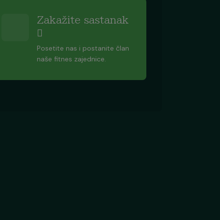
Zakažite sastanak
Posetite nas i postanite član
naše fitnes zajednice.