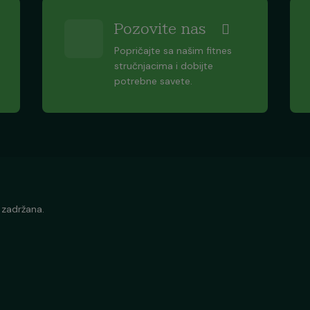
Pozovite nas
Popričajte sa našim fitnes
stručnjacima i dobijte
potrebne savete.
 zadržana.