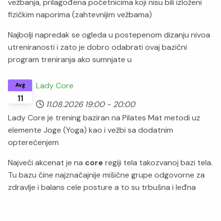
vežbanja, prilagođena početnicima koji nisu bili izloženi
fizičkim naporima (zahtevnijim vežbama)
Najbolji napredak se ogleda u postepenom dizanju nivoa
utreniranosti i zato je dobro odabrati ovaj bazični
program treniranja ako sumnjate u
Lady Core
Avg
11
11.08.2026
19:00
-
20:00
Lady Core je trening baziran na Pilates Mat metodi uz
elemente Joge (Yoga) kao i vežbi sa dodatnim
opterećenjem
Najveći akcenat je na
core
regiji tela takozvanoj bazi tela.
Tu bazu čine najznačajnije mišićne grupe odgovorne za
zdravlje i balans cele posture a to su trbušna i leđna