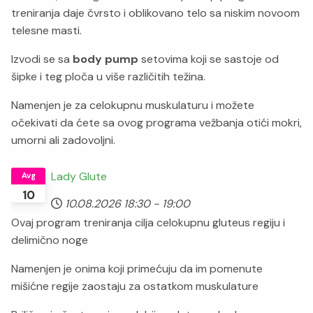
treniranja daje čvrsto i oblikovano telo sa niskim novoom
telesne masti.
Izvodi se sa
body pump
setovima koji se sastoje od
šipke i teg ploča u više različitih težina.
Namenjen je za celokupnu muskulaturu i možete
očekivati da ćete sa ovog programa vežbanja otići mokri,
umorni ali zadovoljni.
Lady Glute
Avg
10
10.08.2026
18:30
-
19:00
Ovaj program treniranja cilja celokupnu gluteus regiju i
delimično noge
Namenjen je onima koji primećuju da im pomenute
mišićne regije zaostaju za ostatkom muskulature