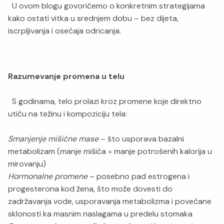
U ovom blogu govorićemo o konkretnim strategijama
kako ostati vitka u srednjem dobu – bez dijeta,
iscrpljivanja i osećaja odricanja.
Razumevanje promena u telu
S godinama, telo prolazi kroz promene koje direktno
utiču na težinu i kompoziciju tela:
Smanjenje mišićne mase
– što usporava bazalni
metabolizam (manje mišića = manje potrošenih kalorija u
mirovanju)
Hormonalne promene
– posebno pad estrogena i
progesterona kod žena, što može dovesti do
zadržavanja vode, usporavanja metabolizma i povećane
sklonosti ka masnim naslagama u predelu stomaka