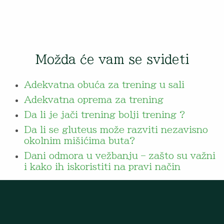
Možda će vam se svideti
Adekvatna obuća za trening u sali
Adekvatna oprema za trening
Da li je jači trening bolji trening ?
Da li se gluteus može razviti nezavisno
okolnim mišićima buta?
Dani odmora u vežbanju – zašto su važni
i kako ih iskoristiti na pravi način