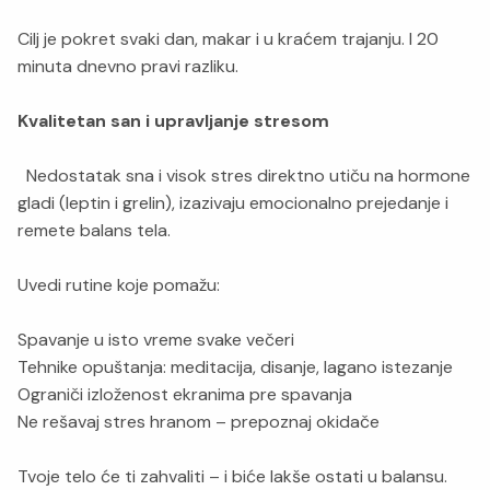
Cilj je pokret svaki dan, makar i u kraćem trajanju. I 20
minuta dnevno pravi razliku.
Kvalitetan san i upravljanje stresom
Nedostatak sna i visok stres direktno utiču na hormone
gladi (leptin i grelin), izazivaju emocionalno prejedanje i
remete balans tela.
Uvedi rutine koje pomažu:
Spavanje u isto vreme svake večeri
Tehnike opuštanja: meditacija, disanje, lagano istezanje
Ograniči izloženost ekranima pre spavanja
Ne rešavaj stres hranom – prepoznaj okidače
Tvoje telo će ti zahvaliti – i biće lakše ostati u balansu.