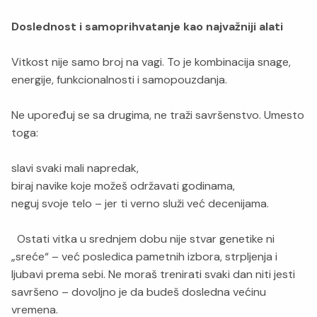
Doslednost i samoprihvatanje kao najvažniji alati
Vitkost nije samo broj na vagi. To je kombinacija snage,
energije, funkcionalnosti i samopouzdanja.
Ne upoređuj se sa drugima, ne traži savršenstvo. Umesto
toga:
slavi svaki mali napredak,
biraj navike koje možeš održavati godinama,
neguj svoje telo – jer ti verno služi već decenijama.
Ostati vitka u srednjem dobu nije stvar genetike ni
„sreće“ – već posledica pametnih izbora, strpljenja i
ljubavi prema sebi. Ne moraš trenirati svaki dan niti jesti
savršeno – dovoljno je da budeš dosledna većinu
vremena.