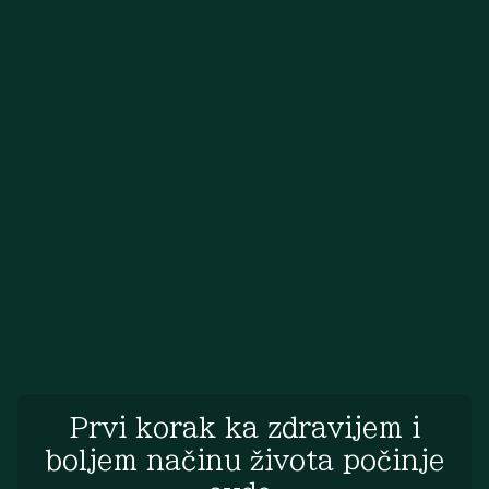
Prvi korak ka zdravijem i
boljem načinu života počinje