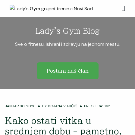
Lady's Gym Blog
Sve o fitnesu, ishrani i zdravlju na jednom mestu.
Postani naš član
JANUAR 30, 2026
BY
BOJANA VUJIČIĆ
PREGLEDA: 365
Kako ostati vitka u
srednjem dobu - pametno,