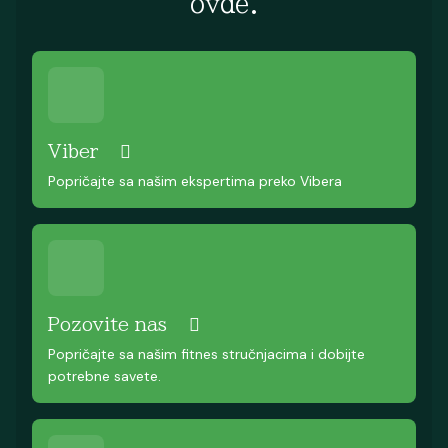
ovde.
Viber
Popričajte sa našim ekspertima preko Vibera
Pozovite nas
Popričajte sa našim fitnes stručnjacima i dobijte
potrebne savete.