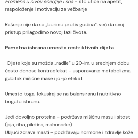
Promene u nivou energije i sna
– što utiče na apetit,
raspoloženje i motivaciju za vežbanje
Rešenje nije da se „borimo protiv godina“, već da svoj
pristup prilagodimo novoj fazi života.
Pametna ishrana umesto restriktivnih dijeta
Dijete koje su možda „radile“ u 20-im, u srednjem dobu
često donose kontraefekat – usporavanje metabolizma,
gubitak mišićne mase i jo-jo efekat.
Umesto toga, fokusiraj se na balansiranu i nutritivno
bogatu ishranu:
Jedi dovoljno proteina – podržava mišićnu masu i sitost
(jaja, riba, piletina, mahunarke)
Uključi zdrave masti – podržavaju hormone i zdravlje kože