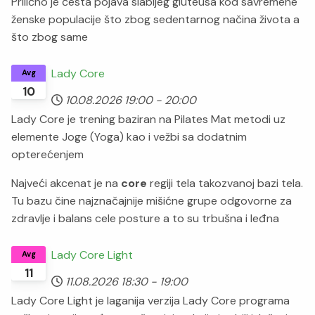
Prilično je česta pojava slabijeg gluteusa kod savremene
ženske populacije što zbog sedentarnog načina života a
što zbog same
Lady Core
Avg
10
10.08.2026
19:00
-
20:00
Lady Core je trening baziran na Pilates Mat metodi uz
elemente Joge (Yoga) kao i vežbi sa dodatnim
opterećenjem
Najveći akcenat je na
core
regiji tela takozvanoj bazi tela.
Tu bazu čine najznačajnije mišićne grupe odgovorne za
zdravlje i balans cele posture a to su trbušna i leđna
Lady Core Light
Avg
11
11.08.2026
18:30
-
19:00
Lady Core Light je laganija verzija Lady Core programa