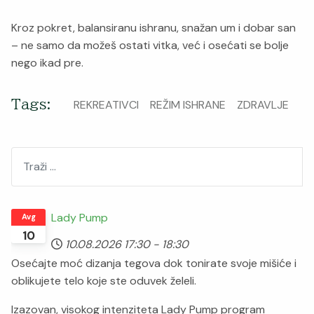
Kroz pokret, balansiranu ishranu, snažan um i dobar san
– ne samo da možeš ostati vitka, već i osećati se bolje
nego ikad pre.
Tags:
REKREATIVCI
REŽIM ISHRANE
ZDRAVLJE
Pretraži
Lady Pump
Avg
10
10.08.2026
17:30
-
18:30
Osećajte moć dizanja tegova dok tonirate svoje mišiće i
oblikujete telo koje ste oduvek želeli.
Izazovan, visokog intenziteta Lady Pump program