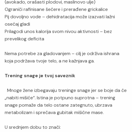
(avokado, orašasti plodovi, maslinovo ulje)
Ograniči rafinisane šećere i prerađene grickalice
Pij dovoljno vode – dehidratacija može izazvati lažni
osećaj gladi
Prilagodi unos kalorija svom nivou aktivnosti – bez
prevelikog deficita
Nema potrebe za gladovanjem – cilj je održiva ishrana
koja podržava tvoje telo, a ne kažnjava ga.
Trening snage je tvoj saveznik
Mnoge žene izbegavaju treninge snage jer se boje da će
„nabiti mišiće“. Istina je potpuno suprotna – trening
snage pomaže da telo ostane zategnuto, ubrzava
metabolizam i sprečava gubitak mišićne mase.
U srednjem dobu to znači: