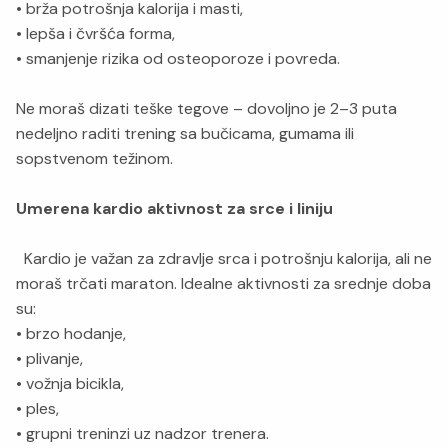
• brža potrošnja kalorija i masti,
• lepša i čvršća forma,
• smanjenje rizika od osteoporoze i povreda.
Ne moraš dizati teške tegove – dovoljno je 2–3 puta
nedeljno raditi trening sa bučicama, gumama ili
sopstvenom težinom.
Umerena kardio aktivnost za srce i liniju
Kardio je važan za zdravlje srca i potrošnju kalorija, ali ne
moraš trčati maraton. Idealne aktivnosti za srednje doba
su:
• brzo hodanje,
• plivanje,
• vožnja bicikla,
• ples,
• grupni treninzi uz nadzor trenera.