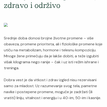
zdravo i održivo
Srednje doba donosi brojne životne promene – više
obaveza, promene prioriteta, ali i fiziološke promene koje
utiču na metabolizam, hormone i telesnu kompoziciju.
Mnoge žene primećuju da je lakše dobiti, a teže izgubiti
višak kilograma nego ranije – čak i uz isti režim ishrane i
treninga.
Dobra vest je da vitkost i zdrav izgled nisu rezervisani
samo za mladost. Uz razumevanje svog tela, pametne
navike i postepene promene, moguće je zadržati (ili
vratiti) liniju, vitalnost i energiju i u 40-im, 50-im i kasnije.