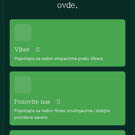
ovde.
Viber
Popričajte sa našim ekspertima preko Vibera
Pozovite nas
Popričajte sa našim fitnes stručnjacima i dobijte
potrebne savete.