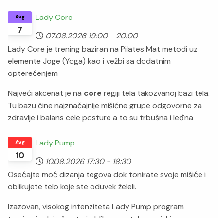
Lady Core
Avg
7
07.08.2026
19:00
-
20:00
Lady Core je trening baziran na Pilates Mat metodi uz
elemente Joge (Yoga) kao i vežbi sa dodatnim
opterećenjem
Najveći akcenat je na
core
regiji tela takozvanoj bazi tela.
Tu bazu čine najznačajnije mišićne grupe odgovorne za
zdravlje i balans cele posture a to su trbušna i leđna
Lady Pump
Avg
10
10.08.2026
17:30
-
18:30
Osećajte moć dizanja tegova dok tonirate svoje mišiće i
oblikujete telo koje ste oduvek želeli.
Izazovan, visokog intenziteta Lady Pump program