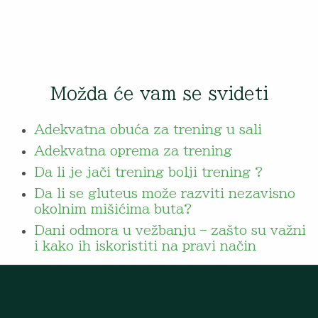
Možda će vam se svideti
Adekvatna obuća za trening u sali
Adekvatna oprema za trening
Da li je jači trening bolji trening ?
Da li se gluteus može razviti nezavisno
okolnim mišićima buta?
Dani odmora u vežbanju – zašto su važni
i kako ih iskoristiti na pravi način