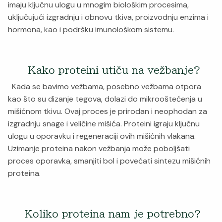
imaju ključnu ulogu u mnogim biološkim procesima,
uključujući izgradnju i obnovu tkiva, proizvodnju enzima i
hormona, kao i podršku imunološkom sistemu.
Kako proteini utiču na vežbanje?
Kada se bavimo vežbama, posebno vežbama otpora
kao što su dizanje tegova, dolazi do mikrooštećenja u
mišićnom tkivu. Ovaj proces je prirodan i neophodan za
izgradnju snage i veličine mišića. Proteini igraju ključnu
ulogu u oporavku i regeneraciji ovih mišićnih vlakana.
Uzimanje proteina nakon vežbanja može poboljšati
proces oporavka, smanjiti bol i povećati sintezu mišićnih
proteina.
Koliko proteina nam je potrebno?