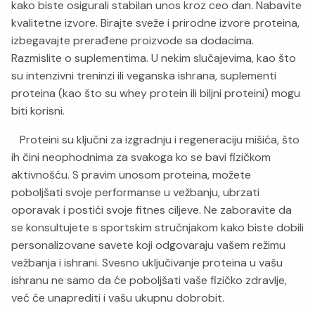
kako biste osigurali stabilan unos kroz ceo dan. Nabavite
kvalitetne izvore. Birajte sveže i prirodne izvore proteina,
izbegavajte prerađene proizvode sa dodacima.
Razmislite o suplementima. U nekim slučajevima, kao što
su intenzivni treninzi ili veganska ishrana, suplementi
proteina (kao što su whey protein ili biljni proteini) mogu
biti korisni.
Proteini su ključni za izgradnju i regeneraciju mišića, što
ih čini neophodnima za svakoga ko se bavi fizičkom
aktivnošću. S pravim unosom proteina, možete
poboljšati svoje performanse u vežbanju, ubrzati
oporavak i postići svoje fitnes ciljeve. Ne zaboravite da
se konsultujete s sportskim stručnjakom kako biste dobili
personalizovane savete koji odgovaraju vašem režimu
vežbanja i ishrani. Svesno uključivanje proteina u vašu
ishranu ne samo da će poboljšati vaše fizičko zdravlje,
već će unaprediti i vašu ukupnu dobrobit.