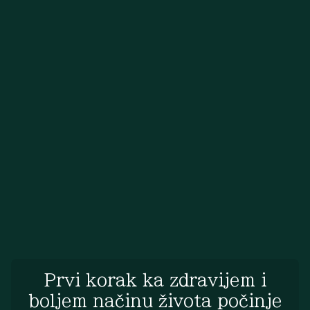
Prvi korak ka zdravijem i
boljem načinu života počinje