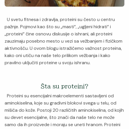
U svetu fitnesa i zdravlja, proteini su često u centru
pažnje. Pojmovi kao što su „masti“, „ugljeni hidrati“ i
„proteini“ čine osnovu diskusije o ishrani, ali proteini
zauzimaju posebno mesto u vezi sa vežbanjem i fizičkom
aktivnošću. U ovom blogu istražićemo važnost proteina,
kako oni utiču na naše telo prilikom vežbanja i kako
pravilno uključiti proteine u svoju ishranu.
Šta su proteini?
Proteini su esencijalni makroelementi sastavljeni od
aminokiselina, koje su gradivni blokovi svega u telu, od
mišića do kože. Postoji 20 različitih aminokiselina, od kojih
su devet esencijalne, što znači da naše telo ne može
samo da ih proizvede i moraju se uneti hranom. Proteini