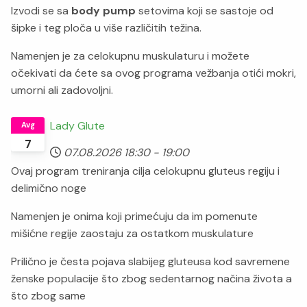
Izvodi se sa
body pump
setovima koji se sastoje od
šipke i teg ploča u više različitih težina.
Namenjen je za celokupnu muskulaturu i možete
očekivati da ćete sa ovog programa vežbanja otići mokri,
umorni ali zadovoljni.
Lady Glute
Avg
7
07.08.2026
18:30
-
19:00
Ovaj program treniranja cilja celokupnu gluteus regiju i
delimično noge
Namenjen je onima koji primećuju da im pomenute
mišićne regije zaostaju za ostatkom muskulature
Prilično je česta pojava slabijeg gluteusa kod savremene
ženske populacije što zbog sedentarnog načina života a
što zbog same