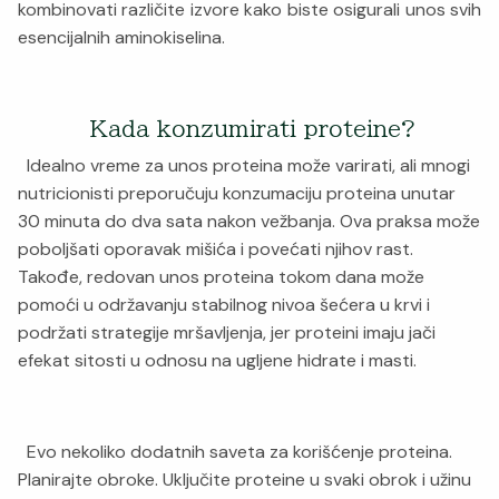
kombinovati različite izvore kako biste osigurali unos svih
esencijalnih aminokiselina.
Kada konzumirati proteine?
Idealno vreme za unos proteina može varirati, ali mnogi
nutricionisti preporučuju konzumaciju proteina unutar
30 minuta do dva sata nakon vežbanja. Ova praksa može
poboljšati oporavak mišića i povećati njihov rast.
Takođe, redovan unos proteina tokom dana može
pomoći u održavanju stabilnog nivoa šećera u krvi i
podržati strategije mršavljenja, jer proteini imaju jači
efekat sitosti u odnosu na ugljene hidrate i masti.
Evo nekoliko dodatnih saveta za korišćenje proteina.
Planirajte obroke. Uključite proteine u svaki obrok i užinu