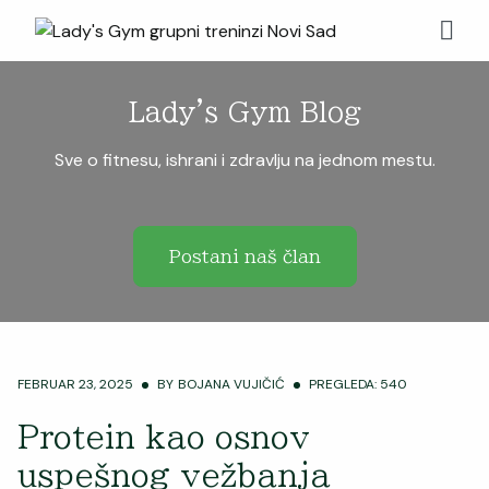
Lady's Gym Blog
Sve o fitnesu, ishrani i zdravlju na jednom mestu.
Postani naš član
FEBRUAR 23, 2025
BY
BOJANA VUJIČIĆ
PREGLEDA: 540
Protein kao osnov
uspešnog vežbanja