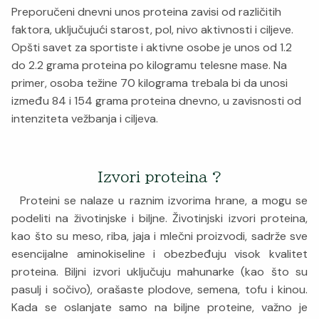
Preporučeni dnevni unos proteina zavisi od različitih
faktora, uključujući starost, pol, nivo aktivnosti i ciljeve.
Opšti savet za sportiste i aktivne osobe je unos od 1.2
do 2.2 grama proteina po kilogramu telesne mase. Na
primer, osoba težine 70 kilograma trebala bi da unosi
između 84 i 154 grama proteina dnevno, u zavisnosti od
intenziteta vežbanja i ciljeva.
Izvori proteina ?
Proteini se nalaze u raznim izvorima hrane, a mogu se
podeliti na životinjske i biljne. Životinjski izvori proteina,
kao što su meso, riba, jaja i mlečni proizvodi, sadrže sve
esencijalne aminokiseline i obezbeđuju visok kvalitet
proteina. Biljni izvori uključuju mahunarke (kao što su
pasulj i sočivo), orašaste plodove, semena, tofu i kinou.
Kada se oslanjate samo na biljne proteine, važno je