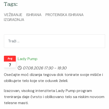
Tags:
VEŽBANJE
ISHRANA
PROTEINSKA ISHRANA
IZGRADNJA
Pretraži
Lady Pump
Avg
7
07.08.2026
17:30
-
18:30
Osećajte moć dizanja tegova dok tonirate svoje mišiće i
oblikujete telo koje ste oduvek želeli.
Izazovan, visokog intenziteta Lady Pump program
treniranja daje čvrsto i oblikovano telo sa niskim novoom
telesne masti.