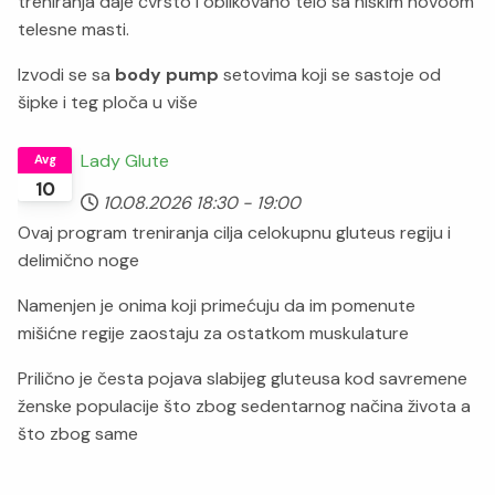
treniranja daje čvrsto i oblikovano telo sa niskim novoom
telesne masti.
Izvodi se sa
body pump
setovima koji se sastoje od
šipke i teg ploča u više
Lady Glute
Avg
10
10.08.2026
18:30
-
19:00
Ovaj program treniranja cilja celokupnu gluteus regiju i
delimično noge
Namenjen je onima koji primećuju da im pomenute
mišićne regije zaostaju za ostatkom muskulature
Prilično je česta pojava slabijeg gluteusa kod savremene
ženske populacije što zbog sedentarnog načina života a
što zbog same