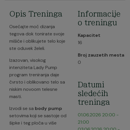
Opis Treninga
Informacije
o treningu
Osećajte moć dizanja
tegova dok tonirate svoje
Kapacitet
mišiće i oblikujete telo koje
16
ste oduvek želeli.
Broj zauzetih mesta
Izazovan, visokog
0
intenziteta Lady Pump
program treniranja daje
čvrsto i oblikovano telo sa
Datumi
niskim novoom telesne
sledećih
masti.
treninga
Izvodi se sa
body pump
01.06.2026
20:00
-
setovima koji se sastoje od
21:00
šipke i teg ploča u više
03.06.2026
20:00
-