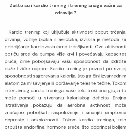
Zašto su i kardio trening i trening snage važni za
zdravlje ?
Kardio trening
, koji uključuje aktivnosti poput trčanja,
plivanja, vožnje bicikla ili aerobika, izvrsna je metoda za
poboljšanje kardiovaskularne izdržljivosti. Ove aktivnosti
potiču srce da pumpa više krvi i povećavaju kapacitet
pluća, čime poboljšavaju vašu sposobnost da izdržite
duže fizičke napore. Kardio trening je poznat po svojoj
sposobnosti sagorevanja kalorija, što ga čini izvanrednim
alatom za mršavljenje ili održavanje telesne težine. Tokom
intenzivnog cardio treninga, vaše telo troši energiju, a to
može pomoći u stvaranju kalorijskog deficita. Brojna
istraživanja pokazuju da aerobna aktivnost može
značajno poboljšati raspoloženje i smanjiti simptome
depresije i anksioznosti. Tokom kardio treninga, telo
otpušta endorfine, hormone sreće, što doprinosi boljem