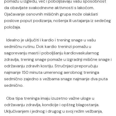
pomažu u izgledu, već i poboljšavaju vašu sposobnost
da obavljate svakodnevne aktivnosti s lakoćom.
Ojačavanje osnovnih mišićnih grupa može olakšati
poslove poput podizanja, nošenja ili ustajanja iz sedećeg
položaja.
Idealno je uključiti i kardio i trening snage u vašu
sedmičnu rutinu. Dok kardio treninzi pomažu u
sagorevanju masti i poboljšanju kardiovaskularnog
zdravlja, trening snage pomaže u izgradnji mišićne snage i
održavanju zdravih kostiju. Stručnjaci preporučuju
najmanje 150 minuta umerenog aerobnog treninga
sedmično zajedno s vežbama snage najmanje dva puta
sedmično.
Oba tipa treninga imaju izuzetno važne uloge u
održavanju zdravlja, kondicije i opšteg blagostanja.
Uključivanjem i jednog i drugog u svoj režim vežbanja,