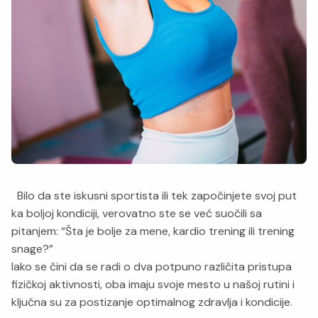
Bilo da ste iskusni sportista ili tek započinjete svoj put
ka boljoj kondiciji, verovatno ste se već suočili sa
pitanjem: “Šta je bolje za mene, kardio trening ili trening
snage?”
Iako se čini da se radi o dva potpuno različita pristupa
fizičkoj aktivnosti, oba imaju svoje mesto u našoj rutini i
ključna su za postizanje optimalnog zdravlja i kondicije.