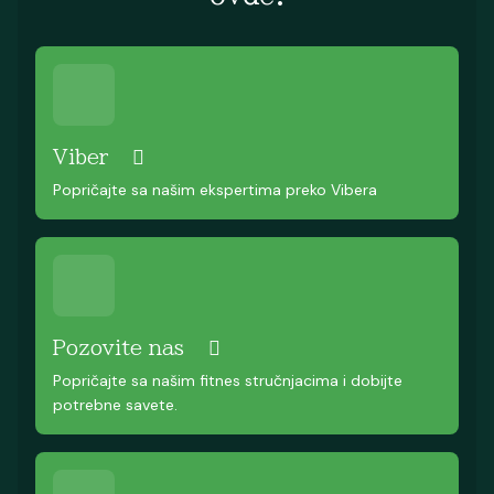
Viber
Popričajte sa našim ekspertima preko Vibera
Pozovite nas
Popričajte sa našim fitnes stručnjacima i dobijte
potrebne savete.