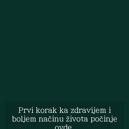
Prvi korak ka zdravijem i
boljem načinu života počinje
ovde.