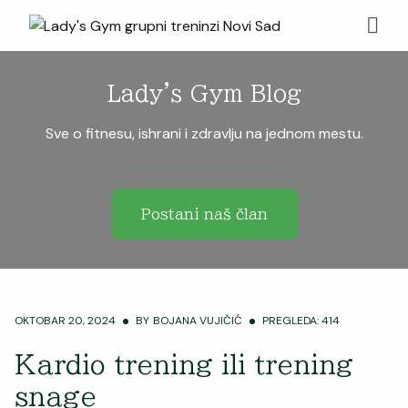
Lady's Gym Blog
Sve o fitnesu, ishrani i zdravlju na jednom mestu.
Postani naš član
OKTOBAR 20, 2024
BY
BOJANA VUJIČIĆ
PREGLEDA: 414
Kardio trening ili trening
snage