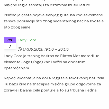
mišićne regije zaostaju za ostatkom muskulature
Prilično je česta pojava slabijeg gluteusa kod savremene
ženske populacije što zbog sedentarnog načina života a
što zbog same
Lady Core
Avg
7
07.08.2026
19:00
-
20:00
Lady Core je trening baziran na Pilates Mat metodi uz
elemente Joge (Yoga) kao i vežbi sa dodatnim
opterećenjem
Najveći akcenat je na
core
regiji tela takozvanoj bazi tela.
Tu bazu čine najznačajnije mišićne grupe odgovorne za
zdravlje i balans cele posture a to su trbušna i leđna