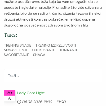
možete postići ravnotežu koja će vam omogućiti da se
osećate i izgledate najbolje. Pronađite što više uživanja u
vežbanju, bilo da se radi o trčanju, dizanju tegova ili nekoj
drugoj aktivnosti koja vas pokreće, jer je ključ uspeha
dugoročna posvećenost zdravom životnom stilu.
Tags:
TRENING SNAGE
TRENING IZDRZLJIVOSTI
MRSAVLJENJE
OBLIKOVANJE
TONIRANJE
SAGOREVANJE
SNAGA
Pretraži
Lady Core Light
Avg
6
06.08.2026
18:30
-
19:00