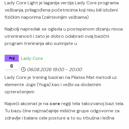
Lady Core Light je laganija verzija Lady Core programa
vežbanja, prilagođena početnicima koji nisu bili izloženi
fizičkim naporima (zahtevnijim vežbama)
Najbolji napredak se ogleda u postepenom dizanju nivoa
utreniranosti i zato je dobro odabrati ovaj bazični
program treniranja ako sumnjate u
Lady Core
Avg
6
06.08.2026
19:00
-
20:00
Lady Core je trening baziran na Pilates Mat metodi uz
elemente Joge (Yoga) kao i vežbi sa dodatnim
opterećenjem
Najveći akcenat je na
core
regiji tela takozvanoj bazi tela.
Tu bazu čine najznačajnije mišićne grupe odgovorne za
zdravlje i balans cele posture a to su trbušna i leđna