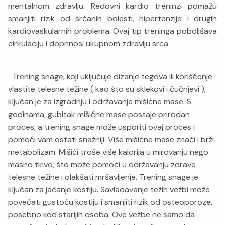
mentalnom zdravlju. Redovni kardio treninzi pomažu
smanjiti rizik od srčanih bolesti, hipertenzije i drugih
kardiovaskularnih problema. Ovaj tip treninga poboljšava
cirkulaciju i doprinosi ukupnom zdravlju srca.
Trening snage
, koji uključuje dizanje tegova ili korišćenje
vlastite telesne težine ( kao što su sklekovi i čučnjevi ),
ključan je za izgradnju i održavanje mišićne mase. S
godinama, gubitak mišićne mase postaje prirodan
proces, a trening snage može usporiti ovaj proces i
pomoći vam ostati snažniji. Više mišićne mase znači i brži
metabolizam. Mišići troše više kalorija u mirovanju nego
masno tkivo, što može pomoći u održavanju zdrave
telesne težine i olakšati mršavljenje. Trening snage je
ključan za jačanje kostiju. Savladavanje težih vežbi može
povećati gustoću kostiju i smanjiti rizik od osteoporoze,
posebno kod starijih osoba. Ove vežbe ne samo da