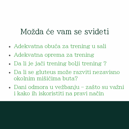
Možda će vam se svideti
Adekvatna obuća za trening u sali
Adekvatna oprema za trening
Da li je jači trening bolji trening ?
Da li se gluteus može razviti nezavisno
okolnim mišićima buta?
Dani odmora u vežbanju – zašto su važni
i kako ih iskoristiti na pravi način