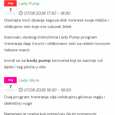
Lady Pump
Avg
7
07.08.2026
17:30
-
18:30
Osećajte moć dizanja tegova dok tonirate svoje mišiće i
oblikujete telo koje ste oduvek želeli.
Izazovan, visokog intenziteta Lady Pump program
treniranja daje čvrsto i oblikovano telo sa niskim novoom
telesne masti.
Izvodi se sa
body pump
setovima koji se sastoje od
šipke i teg ploča u više
Lady Glute
Avg
7
07.08.2026
18:30
-
19:00
Ovaj program treniranja cilja celokupnu gluteus regiju i
delimično noge
Namenjen je onima koji primećuju da im pomenute