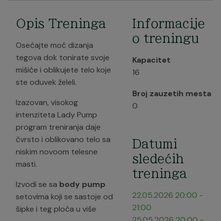
Opis Treninga
Informacije
o treningu
Osećajte moć dizanja
tegova dok tonirate svoje
Kapacitet
mišiće i oblikujete telo koje
16
ste oduvek želeli.
Broj zauzetih mesta
Izazovan, visokog
0
intenziteta Lady Pump
program treniranja daje
čvrsto i oblikovano telo sa
Datumi
niskim novoom telesne
sledećih
masti.
treninga
Izvodi se sa
body pump
22.05.2026
20:00
-
setovima koji se sastoje od
21:00
šipke i teg ploča u više
25.05.2026
20:00
-