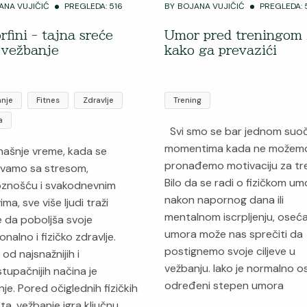
ANA VUJIČIĆ
PREGLEDA: 516
BY
BOJANA VUJIČIĆ
PREGLEDA: 
rfini - tajna sreće
Umor pred treningom 
 vežbanje
kako ga prevazići
nje
Fitnes
Zdravlje
Trening
a
Svi smo se bar jednom suoči
momentima kada ne možem
ašnje vreme, kada se
pronađemo motivaciju za tre
vamo sa stresom,
Bilo da se radi o fizičkom um
oznošću i svakodnevnim
nakon napornog dana ili
ima, sve više ljudi traži
mentalnom iscrpljenju, oseća
 da poboljša svoje
umora može nas sprečiti da
nalno i fizičko zdravlje.
postignemo svoje ciljeve u
od najsnažnijih i
vežbanju. Iako je normalno o
stupačnijih načina je
određeni stepen umora
je. Pored očiglednih fizičkih
ta, vežbanje igra ključnu