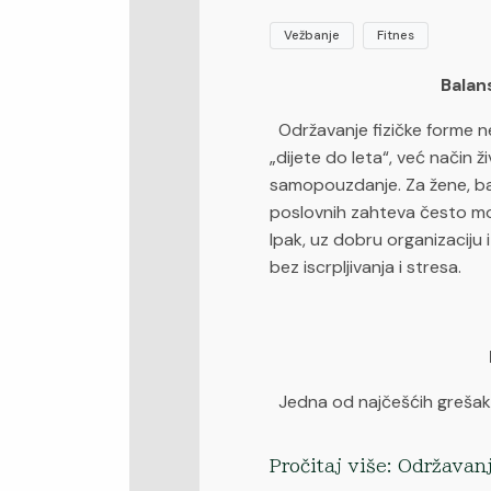
Vežbanje
Fitnes
Balan
Održavanje fizičke forme ne
„dijete do leta“, već način ži
samopouzdanje. Za žene, ba
poslovnih zahteva često mož
Ipak, uz dobru organizaciju 
bez iscrpljivanja i stresa.
Jedna od najčešćih grešaka
Pročitaj više: Održavan