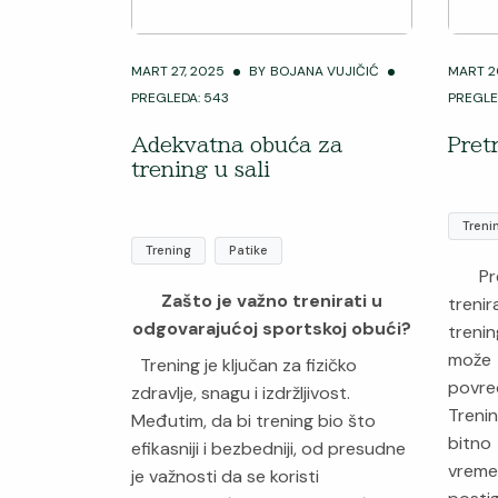
MART 27, 2025
BY
BOJANA VUJIČIĆ
MART 2
PREGLEDA: 543
PREGLE
Adekvatna obuća za
Pret
trening u sali
Treni
Trening
Patike
Pred
Zašto je važno trenirati u
trenir
odgovarajućoj sportskoj obući?
treni
može 
Trening je ključan za fizičko
povre
zdravlje, snagu i izdržljivost.
Treni
Međutim, da bi trening bio što
bitno
efikasniji i bezbedniji, od presudne
vreme
je važnosti da se koristi