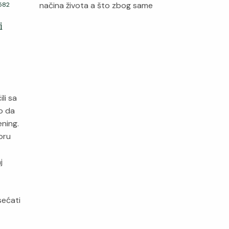
načina života a što zbog same
582
i
li sa
o da
ning.
oru
j
sećati