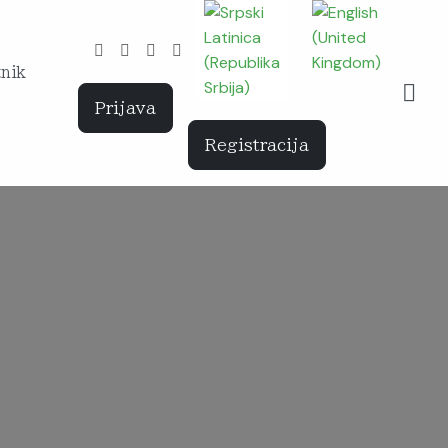
Izaberite vaš jezik
tnik
Prijava
Registracija