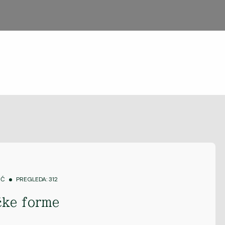
IĆ
PREGLEDA: 312
čke forme