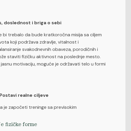
s, doslednost i briga o sebi
 bi trebalo da bude kratkoročna misija sa ciljem
vota koji podržava zdravlje, vitalnost i
lansiranje svakodnevnih obaveza, porodičnih i
e staviti fizičku aktivnost na poslednje mesto.
i jasnu motivaciju, moguće je održavati telo u formi
Postavi realne ciljeve
 je započeti treninge sa previsokim
je fizičke forme