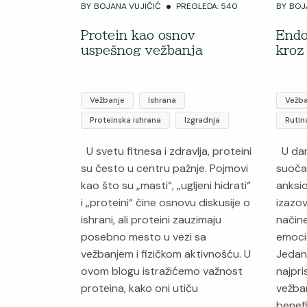
BY
BOJANA VUJIČIĆ
PREGLEDA: 540
BY
BOJ
Protein kao osnov
Endo
uspešnog vežbanja
kroz
Vežbanje
Ishrana
Vežba
Proteinska ishrana
Izgradnja
Rutin
U svetu fitnesa i zdravlja, proteini
U dan
su često u centru pažnje. Pojmovi
suoča
kao što su „masti“, „ugljeni hidrati“
anksi
i „proteini“ čine osnovu diskusije o
izazov
ishrani, ali proteini zauzimaju
načine
posebno mesto u vezi sa
emocio
vežbanjem i fizičkom aktivnošću. U
Jedan 
ovom blogu istražićemo važnost
najpri
proteina, kako oni utiču
vežban
benefi