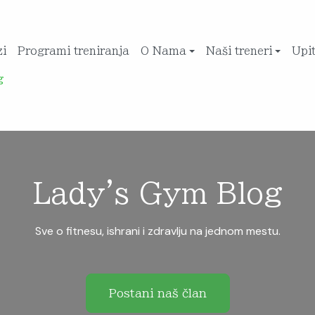
zi
Programi treniranja
O Nama
Naši treneri
Upi
g
Lady's Gym Blog
Sve o fitnesu, ishrani i zdravlju na jednom mestu.
Postani naš član