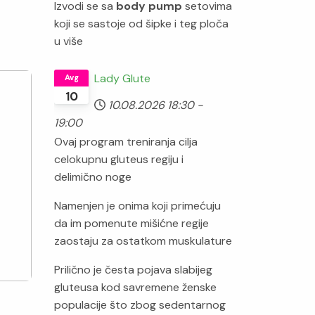
Izvodi se sa
body pump
setovima
koji se sastoje od šipke i teg ploča
u više
Lady Glute
Avg
10
10.08.2026
18:30
-
19:00
Ovaj program treniranja cilja
celokupnu gluteus regiju i
delimično noge
Namenjen je onima koji primećuju
da im pomenute mišićne regije
zaostaju za ostatkom muskulature
Prilično je česta pojava slabijeg
gluteusa kod savremene ženske
populacije što zbog sedentarnog