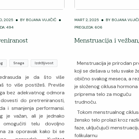
0, 2025
BY
BOJANA VUJIČIĆ
MART 2, 2025
BY
BOJANA VUJIČ
DA: 494
PREGLEDA: 606
reniranost
Menstruacija i vežban
Menstruacija je prirodan p
ng
Snaga
Izdržljivost
koji se dešava u telu svake ž
rasuda je da što više
obično svakog meseca, a rez
aš to više postižeš. Previše
je složenog ciklusa hormona 
nga bez adekvatnog odmora
priprema telo za moguću
dovesti do pretreniranosti,
trudnoću.
da i smanjenja performansi.
Tokom menstrualnog ciklus
ng je važan, ali je jednako
žensko telo prolazi kroz razli
 omogućiti telu dovoljno
faze, uključujući menstruaciju
na za oporavak kako bi se
folikularnu