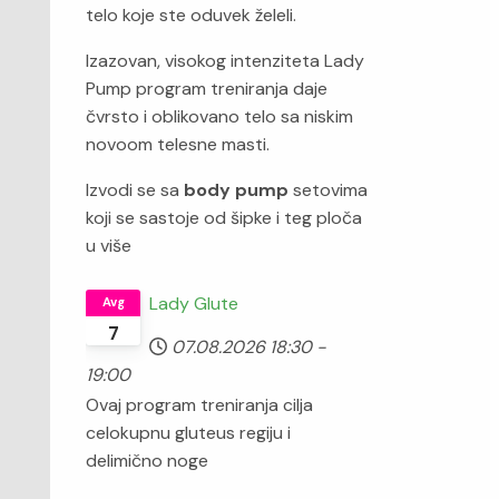
telo koje ste oduvek želeli.
Izazovan, visokog intenziteta Lady
Pump program treniranja daje
čvrsto i oblikovano telo sa niskim
novoom telesne masti.
Izvodi se sa
body pump
setovima
koji se sastoje od šipke i teg ploča
u više
Lady Glute
Avg
7
07.08.2026
18:30
-
19:00
Ovaj program treniranja cilja
celokupnu gluteus regiju i
delimično noge