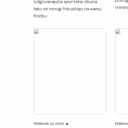
post
odgovarajuća sportska obuća.
treni
Iako se mnogi fokusiraju na samu
fizičku
FEBRUAR 23, 2025
FEBRUA