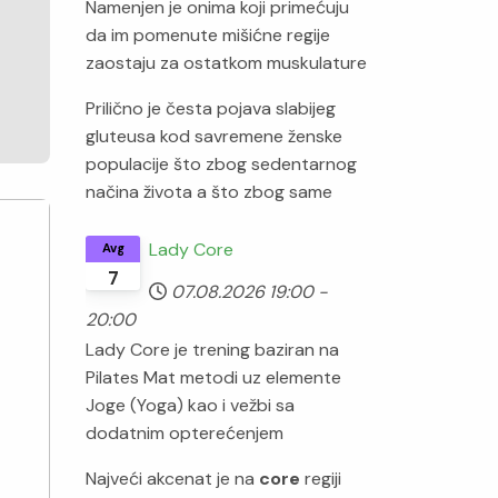
Namenjen je onima koji primećuju
da im pomenute mišićne regije
zaostaju za ostatkom muskulature
Prilično je česta pojava slabijeg
gluteusa kod savremene ženske
populacije što zbog sedentarnog
načina života a što zbog same
Lady Core
Avg
7
07.08.2026
19:00
-
20:00
Lady Core je trening baziran na
Pilates Mat metodi uz elemente
Joge (Yoga) kao i vežbi sa
dodatnim opterećenjem
Najveći akcenat je na
core
regiji