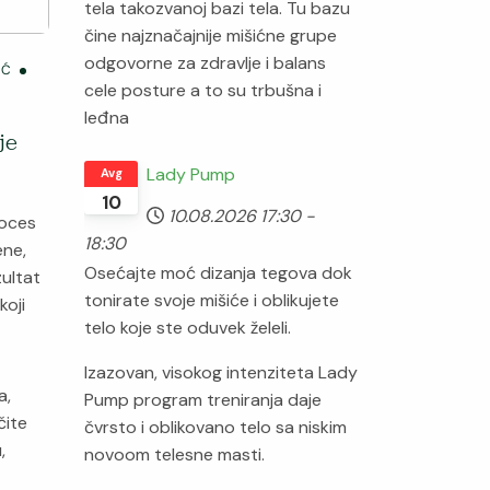
tela takozvanoj bazi tela. Tu bazu
čine najznačajnije mišićne grupe
odgovorne za zdravlje i balans
IĆ
cele posture a to su trbušna i
leđna
je
Lady Pump
Avg
10
10.08.2026
17:30
-
roces
18:30
ene,
Osećajte moć dizanja tegova dok
ultat
tonirate svoje mišiće i oblikujete
koji
telo koje ste oduvek želeli.
Izazovan, visokog intenziteta Lady
a,
Pump program treniranja daje
čite
čvrsto i oblikovano telo sa niskim
,
novoom telesne masti.