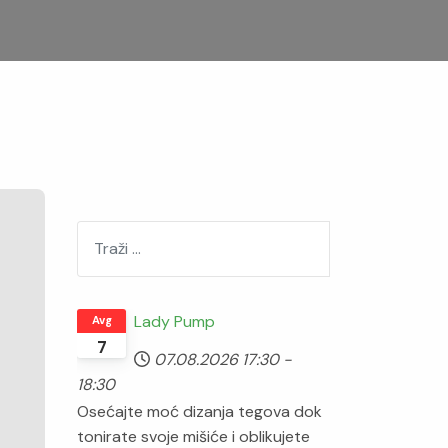
Pretraži
Lady Pump
Avg
7
07.08.2026
17:30
-
18:30
Osećajte moć dizanja tegova dok
tonirate svoje mišiće i oblikujete